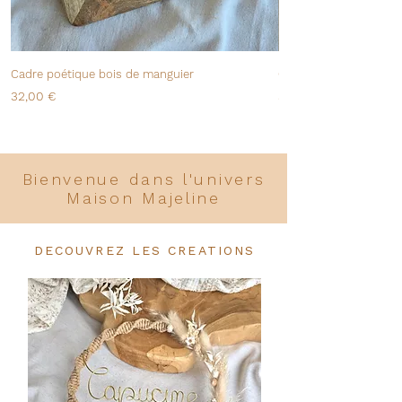
Cadre poétique bois de manguier
Couronne macramé et 
Prix
Prix
32,00 €
35,00 €
Bienvenue dans l'univers
Maison Majeline
DECOUVREZ LES CREATIONS