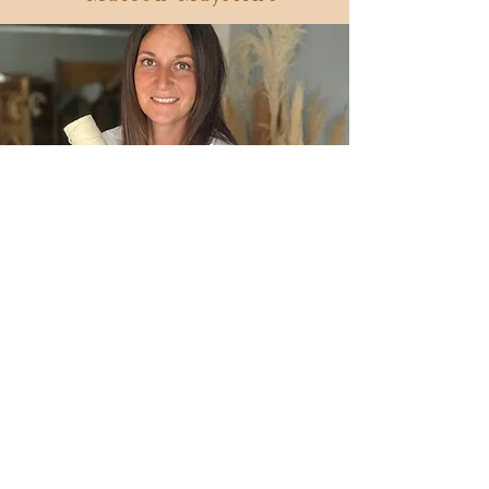
Moi, c'est Aline, Maman de deux
garçons, passionnée par l'univers
de la décoration et du fait main.
En 2022, j'ai commencé à créer des
objets de décoration personnalisés